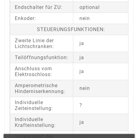
Endschalter für ZU:
optional
Enkoder:
nein
STEUERUNGSFUNKTIONEN:
Zweite Linie der
ja
Lichtschranken:
Teilöffnungsfunktion:
ja
Anschluss vom
ja
Elektroschloss:
Amperometrische
nein
Hinderniserkennung:
Individuelle
?
Zeiteinstellung:
Individuelle
ja
Krafteinstellung:
Vorwarnzeit der