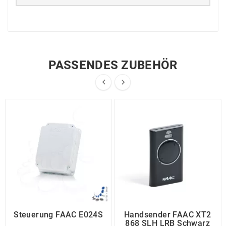
PASSENDES ZUBEHÖR


Steuerung FAAC E024S
Handsender FAAC XT2
868 SLH LRB Schwarz