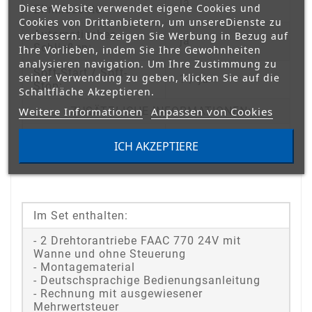
ja
Diese Website verwendet eigene Cookies und
Blinkleuchte
Cookies von Drittanbietern, um unsereDienste zu
Automatisches
verbessern. Und zeigen Sie Werbung in Bezug auf
ja
Schließen:
Ihre Vorlieben, indem Sie Ihre Gewohnheiten
analysieren navigation. Um Ihre Zustimmung zu
Soft-Start / Soft-
seiner Verwendung zu geben, klicken Sie auf die
? / ja
Stop:
Schaltfläche Akzeptieren.
Weitere Informationen
Anpassen von Cookies
ZUSÄTZLICHE INFORMATIONEN:
ICH AKZEPTIERE
Im Set enthalten:
- 2 Drehtorantriebe FAAC 770 24V mit
Wanne und ohne Steuerung
- Montagematerial
- Deutschsprachige Bedienungsanleitung
- Rechnung mit ausgewiesener
Mehrwertsteuer