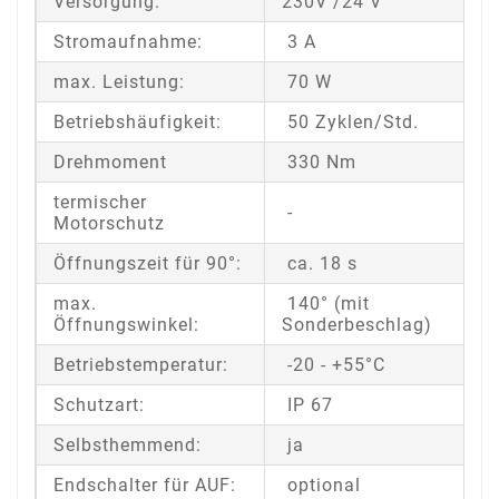
Versorgung:
230V /24 V
Stromaufnahme:
3 A
max. Leistung:
70 W
Betriebshäufigkeit:
50 Zyklen/Std.
Drehmoment
330 Nm
termischer
-
Motorschutz
Öffnungszeit für 90°:
ca. 18 s
max.
140° (mit
Öffnungswinkel:
Sonderbeschlag)
Betriebstemperatur:
-20 - +55°C
Schutzart:
IP 67
Selbsthemmend:
ja
Endschalter für AUF:
optional