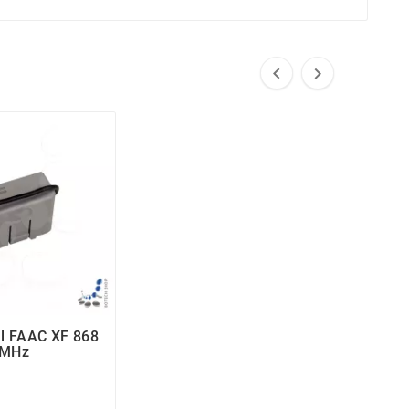


l FAAC XF 868
MHz