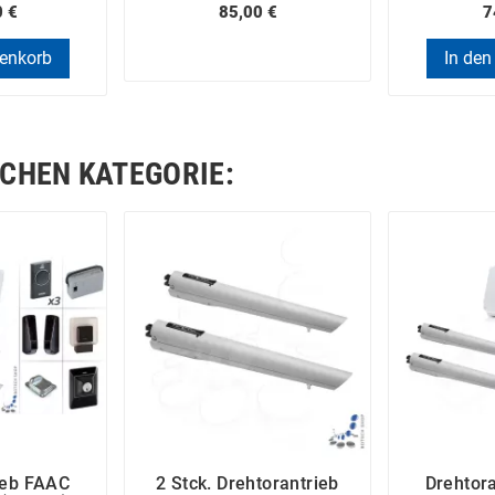
0 €
85,00 €
7
renkorb
In den
ICHEN KATEGORIE:
ieb FAAC
2 Stck. Drehtorantrieb
Drehtor