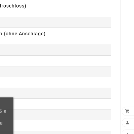
ktroschloss)
m (ohne Anschläge)
Sie

zu
