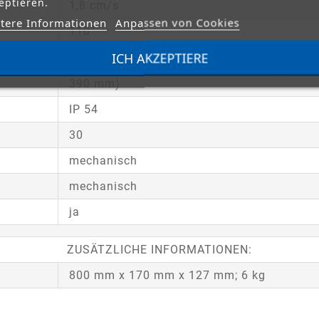
eptieren.
1,8 cm/s
tere Informationen
Anpassen von Cookies
110°
ICH AKZEPTIERE
350 mm (Wenn die mechanischen Anschläge
nicht verwendet werden sollen, beträgt der 
390 mm)
IP 54
30
mechanisch
mechanisch
ja
ZUSÄTZLICHE INFORMATIONEN:
800 mm x 170 mm x 127 mm; 6 kg