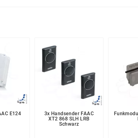
AAC E124
3x Handsender FAAC
Funkmodu
XT2 868 SLH LRB
Schwarz