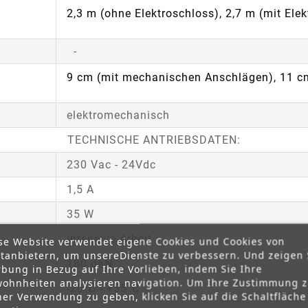
2,3 m (ohne Elektroschloss), 2,7 m (mit Ele
-
9 cm (mit mechanischen Anschlägen), 11 c
elektromechanisch
TECHNISCHE ANTRIEBSDATEN:
230 Vac - 24Vdc
1,5 A
35 W
intensive Arbeit
se Website verwendet eigene Cookies und Cookies von
ttanbietern, um unsereDienste zu verbessern. Und zeigen 
180 daN
bung in Bezug auf Ihre Vorlieben, indem Sie Ihre
ohnheiten analysieren navigation. Um Ihre Zustimmung 
-20°C - +55°C
ner Verwendung zu geben, klicken Sie auf die Schaltfläche