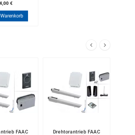
4,00 €
 Warenkorb


antrieb FAAC
Drehtorantrieb FAAC