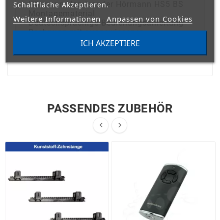
- Hörmann Handsender Hörmann HS5 BS
Schaltfläche Akzeptieren.
- Montagematerial
Weitere Informationen
Anpassen von Cookies
- Deutschsprachige Bedienungsanleitung
- Rechnung mit ausgewiesener
Mehrwertsteuer
ICH AKZEPTIERE
PASSENDES ZUBEHÖR

