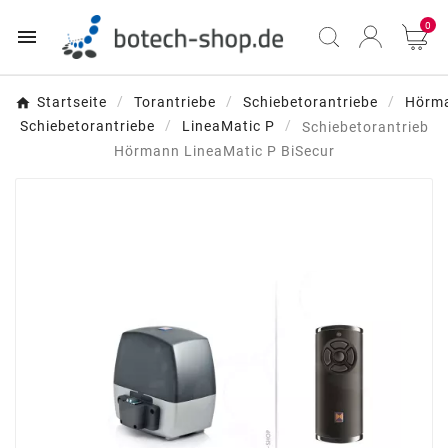
0

Startseite
Torantriebe
Schiebetorantriebe
Hörm
Schiebetorantriebe
LineaMatic P
Schiebetorantrieb
Hörmann LineaMatic P BiSecur