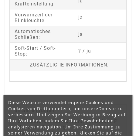
ja
Krafteinstellung:
Vorwarnzeit der
ja
Blinkleuchte
Automatisches
ja
Schließen:
Soft-Start / Soft-
? / ja
Stop:
ZUSÄTZLICHE INFORMATIONEN:
Diese Website verwendet eigene Cookies und
Cookies von Drittanbietern, um unsereDienste zu
Im Set enthalten:
verbessern. Und zeigen Sie Werbung in Bezug auf
Ihre Vorlieben, indem Sie Ihre Gewohnheiten
- Schiebetorantrieb Hörmann LineaMatic P
analysieren navigation. Um Ihre Zustimmung zu
- Hörmann Steuerung
seiner Verwendung zu geben, klicken Sie auf die
- Hörmann Empfänger