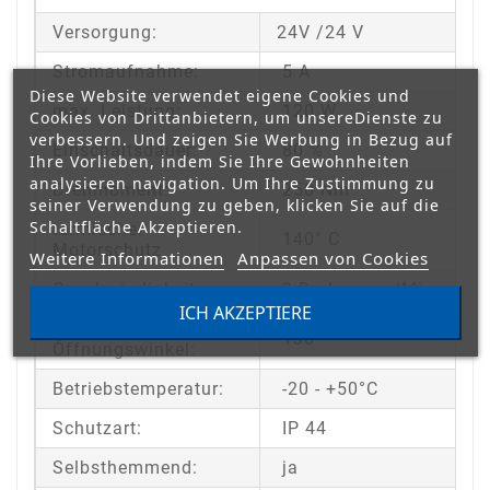
Versorgung:
24V /24 V
Stromaufnahme:
5 A
Diese Website verwendet eigene Cookies und
max. Leistung:
120 W
Cookies von Drittanbietern, um unsereDienste zu
verbessern. Und zeigen Sie Werbung in Bezug auf
Einschaltsdauer:
80 %
Ihre Vorlieben, indem Sie Ihre Gewohnheiten
analysieren navigation. Um Ihre Zustimmung zu
Drehmoment:
250 Nm
seiner Verwendung zu geben, klicken Sie auf die
Schaltfläche Akzeptieren.
termischer
140° C
Motorschutz
Weitere Informationen
Anpassen von Cookies
Geschwindigkeit:
2 Drehungen/Min
ICH AKZEPTIERE
max.
130 °
Öffnungswinkel:
Betriebstemperatur:
-20 - +50°C
Schutzart:
IP 44
Selbsthemmend:
ja