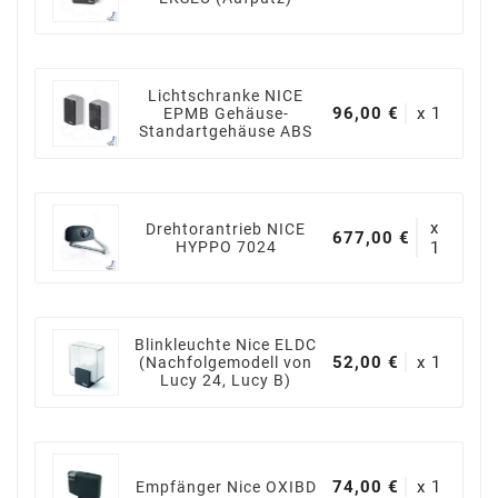
Lichtschranke NICE
96,00 €
x 1
EPMB Gehäuse-
Standartgehäuse ABS
x
Drehtorantrieb NICE
677,00 €
HYPPO 7024
1
Blinkleuchte Nice ELDC
52,00 €
x 1
(Nachfolgemodell von
Lucy 24, Lucy B)
74,00 €
x 1
Empfänger Nice OXIBD