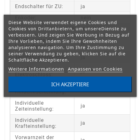
Endschalter für ZU:
ja
Enkoder:
nein
Diese Website verwendet eigene Cookies und
Cookies von Drittanbietern, um unsereDienste zu
STEUERUNGSFUNKTIONEN:
verbessern. Und zeigen Sie Werbung in Bezug auf
Zweite Linie der
Ihre Vorlieben, indem Sie Ihre Gewohnheiten
ja
Lichtschranken:
analysieren navigation. Um Ihre Zustimmung zu
seiner Verwendung zu geben, klicken Sie auf die
Teilöffnungsfunktion:
ja
Schaltfläche Akzeptieren.
Anschluss vom
Weitere Informationen
Anpassen von Cookies
ja
Elektroschloss:
ICH AKZEPTIERE
Amperometrische
nein
Hinderniserkennung:
Individuelle
ja
Zeiteinstellung:
Individuelle
ja
Krafteinstellung:
Vorwarnzeit der