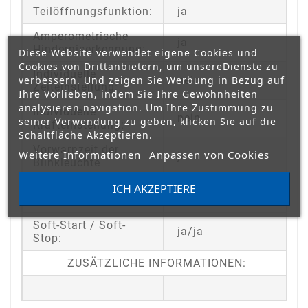
Teilöffnungsfunktion:
ja
Amperometrische
ja
Hinderniserkennung:
Diese Website verwendet eigene Cookies und
Cookies von Drittanbietern, um unsereDienste zu
Individuelle
verbessern. Und zeigen Sie Werbung in Bezug auf
nein
Zeiteinstellung:
Ihre Vorlieben, indem Sie Ihre Gewohnheiten
analysieren navigation. Um Ihre Zustimmung zu
Individuelle
nein
seiner Verwendung zu geben, klicken Sie auf die
Krafteinstellung:
Schaltfläche Akzeptieren.
Vorwarnzeit der
Weitere Informationen
Anpassen von Cookies
ja
Blinkleuchte
Automatisches
ICH AKZEPTIERE
ja
Schließen:
Soft-Start / Soft-
ja/ja
Stop:
ZUSÄTZLICHE INFORMATIONEN: