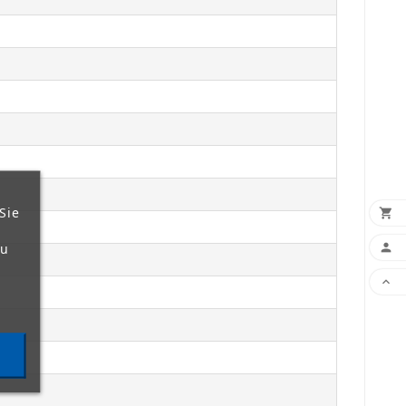
Sie

zu


ja