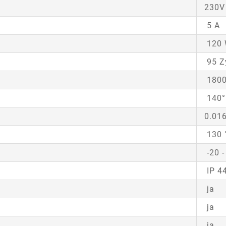
230V
5 A
120
95 Z
1800
140°
0.01
130 
-20 -
IP 4
ja
ja
ja