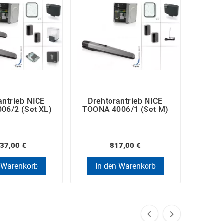
antrieb NICE
Drehtorantrieb NICE
Dre
06/2 (Set XL)
TOONA 4006/1 (Set M)
TOON
37,00 €
817,00 €
 Warenkorb
In den Warenkorb
In

