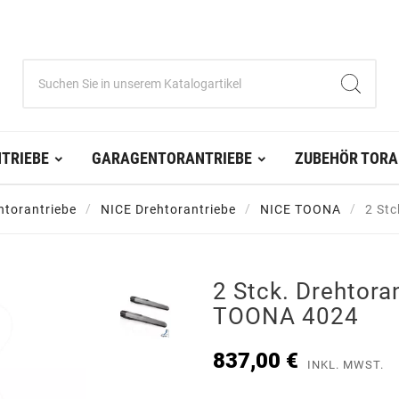
TRIEBE
GARAGENTORANTRIEBE
ZUBEHÖR TORA
htorantriebe
NICE Drehtorantriebe
NICE TOONA
2 St
2 Stck. Drehtora
TOONA 4024
837,00 €
INKL. MWST.