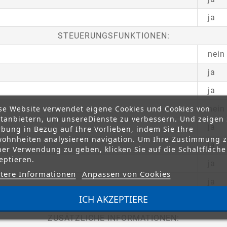
ja
STEUERUNGSFUNKTIONEN:
nein
ja
ja
se Website verwendet eigene Cookies und Cookies von
nein
ttanbietern, um unsereDienste zu verbessern. Und zeigen 
ja
bung in Bezug auf Ihre Vorlieben, indem Sie Ihre
ohnheiten analysieren navigation. Um Ihre Zustimmung 
ja
ner Verwendung zu geben, klicken Sie auf die Schaltfläche
eptieren.
ja
tere Informationen
Anpassen von Cookies
ja
ICH AKZEPTIERE
ja / 
ZUSÄTZLICHE INFORMATIONEN: