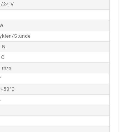
 /24 V
 W
yklen/Stunde
 N
 C
6 m/s
°
 +50°C
4