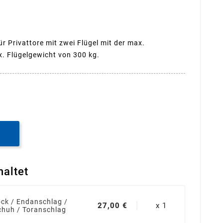
r Privattore mit zwei Flügel mit der max.
. Flügelgewicht von 300 kg.
B
haltet
ck / Endanschlag /
27,00 €
x 1
chuh / Toranschlag