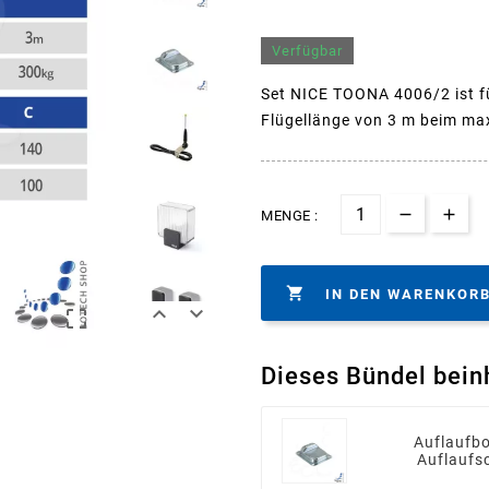
Verfügbar
Set NICE TOONA 4006/2 ist fü
Flügellänge von 3 m beim max
MENGE :

IN DEN WARENKOR



Dieses Bündel bein
Auflaufbo
Auflaufs