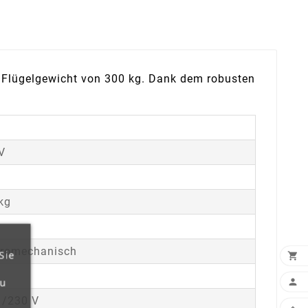
. Flügelgewicht von 300 kg. Dank dem robusten
V
kg
m
tromechanisch
Sie

zu

 /230 V