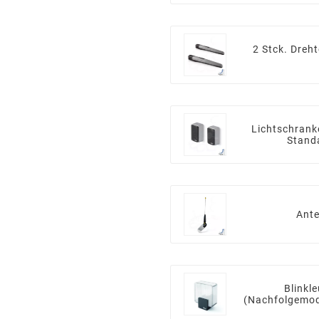
2 Stck. Dreh
Lichtschran
Stand
Ant
Blinkl
(Nachfolgemode