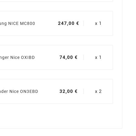
247,00 €
x 1
ung NICE MC800
74,00 €
x 1
nger Nice OXIBD
32,00 €
x 2
der Nice ON3EBD