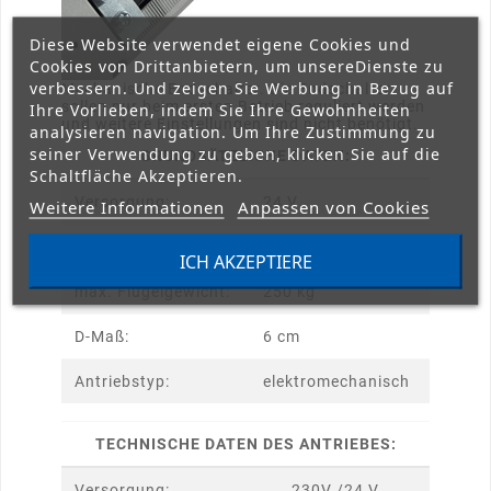
Diese Website verwendet eigene Cookies und
Cookies von Drittanbietern, um unsereDienste zu
verbessern. Und zeigen Sie Werbung in Bezug auf
Mechanische Endschalter. Die Endschalter
sollen nur beim ersten Betrieb reguliert werden
Ihre Vorlieben, indem Sie Ihre Gewohnheiten
und weitere Einstellungen sind nicht benötigt.
analysieren navigation. Um Ihre Zustimmung zu
seiner Verwendung zu geben, klicken Sie auf die
GRUNDSÄTZLICHE DATEN:
Schaltfläche Akzeptieren.
Versorgung:
24 V
Weitere Informationen
Anpassen von Cookies
max. Flügelbreite:
1,8 m
ICH AKZEPTIERE
max. Flügelgewicht:
250 kg
D-Maß:
6 cm
Antriebstyp:
elektromechanisch
TECHNISCHE DATEN DES ANTRIEBES:
Versorgung:
230V /24 V