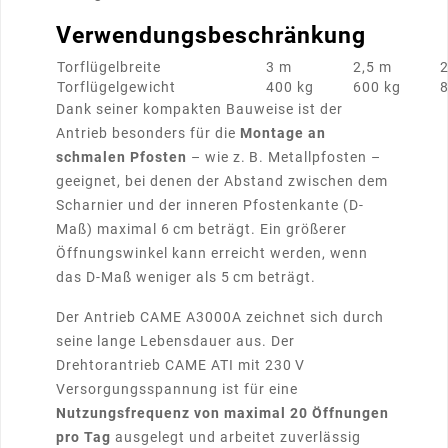
Verwendungsbeschränkung
Torflügelbreite
3 m
2,5 m
Torflügelgewicht
400 kg
600 kg
8
Dank seiner kompakten Bauweise ist der
Antrieb besonders für die
Montage an
schmalen Pfosten
– wie z. B. Metallpfosten –
geeignet, bei denen der Abstand zwischen dem
Scharnier und der inneren Pfostenkante (D-
Maß) maximal 6 cm beträgt. Ein größerer
Öffnungswinkel kann erreicht werden, wenn
das D-Maß weniger als 5 cm beträgt.
Der Antrieb CAME A3000A zeichnet sich durch
seine lange Lebensdauer aus. Der
Drehtorantrieb CAME ATI mit 230 V
Versorgungsspannung ist für eine
Nutzungsfrequenz von maximal 20 Öffnungen
pro Tag
ausgelegt und arbeitet zuverlässig