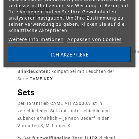
verbessern. Und zeigen Sie Werbung in Bezug auf
Passende
Ihre Vorlieben, indem Sie Ihre Gewohnheiten
Zubehörkomponenten:
analysieren navigation. Um Ihre Zustimmung zu
seiner Verwendung zu geben, klicken Sie auf die
Empfängermodul:
CAME AF43S
Schaltfläche Akzeptieren.
Weitere Informationen
Anpassen von Cookies
Handsender:
CAME TOP44RBN
Lichtschranken:
DIR10
oder
DLX30CEP
(Aufputzmonta
ICH AKZEPTIERE
/
DLX30CIP
(Unterputzmontage
Blinkleuchten:
kompatibel mit Leuchten der
Serie
CAME KRX
Sets
Der Torantrieb CAME ATI A3000A ist in
verschiedenen Sets mit unterschiedlichem
Zubehör erhältlich – je nach Bedarf in den
Varianten S, M, L oder XL.
🔧
Set für zweiflügelige Tore:
[
HIER
klicken],