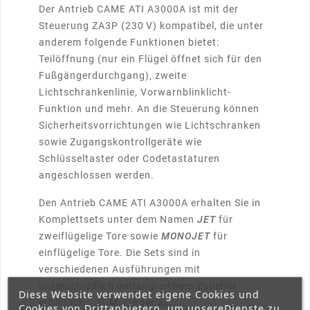
Der Antrieb CAME ATI A3000A ist mit der
Steuerung ZA3P (230 V) kompatibel, die unter
anderem folgende Funktionen bietet:
Teilöffnung (nur ein Flügel öffnet sich für den
Fußgängerdurchgang), zweite
Lichtschrankenlinie, Vorwarnblinklicht-
Funktion und mehr. An die Steuerung können
Sicherheitsvorrichtungen wie Lichtschranken
sowie Zugangskontrollgeräte wie
Schlüsseltaster oder Codetastaturen
angeschlossen werden.
Den Antrieb CAME ATI A3000A erhalten Sie in
Komplettsets unter dem Namen
JET
für
zweiflügelige Tore sowie
MONOJET
für
einflügelige Tore. Die Sets sind in
verschiedenen Ausführungen mit
unterschiedlich umfangreichem Zubehör
Diese Website verwendet eigene Cookies und
erhältlich – S, M, L oder XL.
Cookies von Drittanbietern, um unsereDienste zu