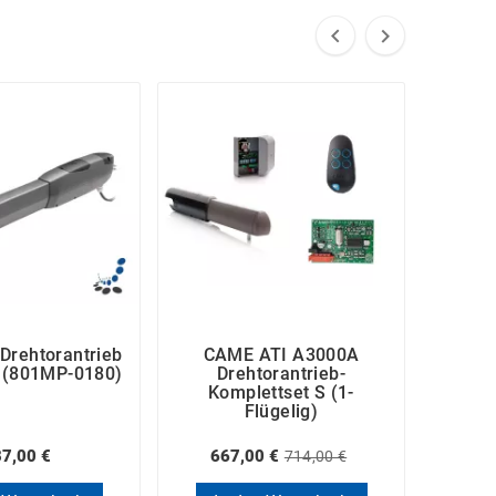


Drehtorantrieb
CAME ATI A3000A
CA
 (801MP-0180)
Drehtorantrieb-
D
Komplettset S (1-
Ko
Flügelig)
7,00 €
667,00 €
67
714,00 €