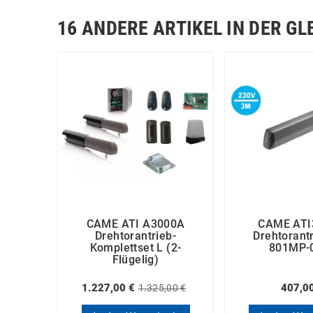
16 ANDERE ARTIKEL IN DER GL
CAME ATI A3000A
CAME ATI
Drehtorantrieb-
Drehtorant
Komplettset L (2-
801MP-
Flügelig)
1.227,00 €
407,0
1.325,00 €