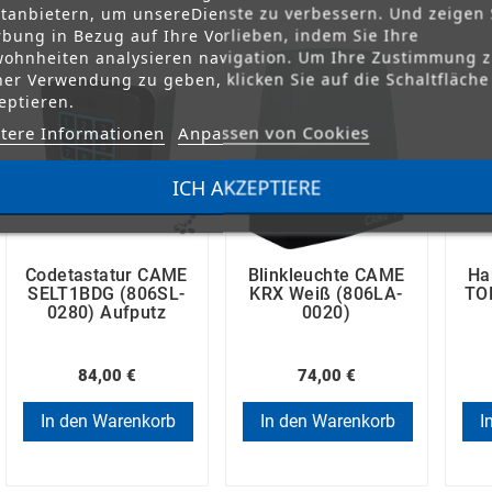
ttanbietern, um unsereDienste zu verbessern. Und zeigen 
bung in Bezug auf Ihre Vorlieben, indem Sie Ihre
ohnheiten analysieren navigation. Um Ihre Zustimmung 
ner Verwendung zu geben, klicken Sie auf die Schaltfläche
eptieren.
tere Informationen
Anpassen von Cookies
ICH AKZEPTIERE
Codetastatur CAME
Blinkleuchte CAME
Ha
SELT1BDG (806SL-
KRX Weiß (806LA-
TO
0280) Aufputz
0020)
84,00 €
74,00 €
In den Warenkorb
In den Warenkorb
I