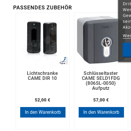
Dri
PASSENDES ZUBEHÖR
Wer
Gew
sei
Akz
Wei
Lichtschranke
Schlüsseltaster
CAME DIR 10
CAME SELD1FDG
(806SL-0050)
Aufputz
52,00 €
57,00 €
In den Warenkorb
In den Warenkorb