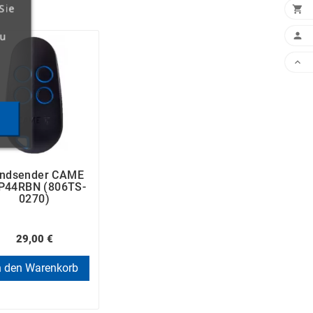
Sie

zu


ndsender CAME
P44RBN (806TS-
0270)
29,00 €
n den Warenkorb