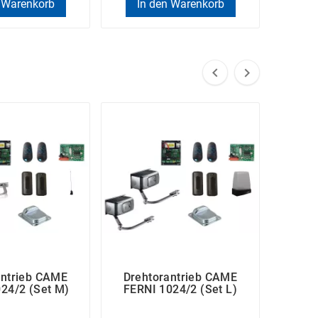
 Warenkorb
In den Warenkorb
In


antrieb CAME
Drehtorantrieb CAME
Dreh
24/2 (Set M)
FERNI 1024/2 (Set L)
FAST