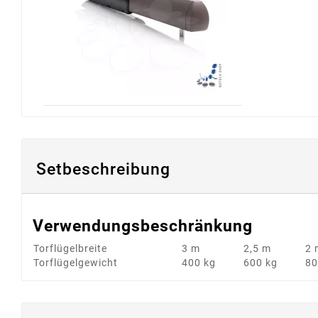
Setbeschreibung
Verwendungsbeschränkung
Torflügelbreite
3 m
2,5 m
2 
Torflügelgewicht
400 kg
600 kg
80