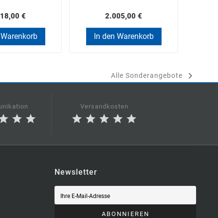
18,00 €
2.005,00 €
 Warenkorb
In den Warenkorb
In

Alle Sonderangebote
nikation
Versandkosten
star
star
star
star
star
star
star
star
Newsletter
ABONNIEREN