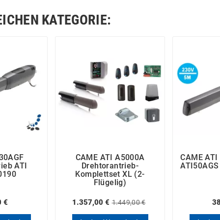
EICHEN KATEGORIE:
30AGF
CAME ATI A5000A
CAME ATI 
rieb ATI
Drehtorantrieb-
ATI50AGS
0190
Komplettset XL (2-
Flügelig)
0 €
1.357,00 €
38
1.449,00 €