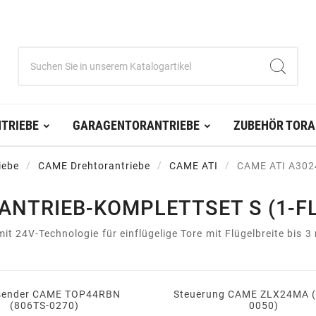
TRIEBE
GARAGENTORANTRIEBE
ZUBEHÖR TORA
iebe
CAME Drehtorantriebe
CAME ATI
CAME ATI A3024N
ANTRIEB-KOMPLETTSET S (1-F
 24V-Technologie für einflügelige Tore mit Flügelbreite bis 3
sender CAME TOP44RBN
Steuerung CAME ZLX24MA 
(806TS-0270)
0050)