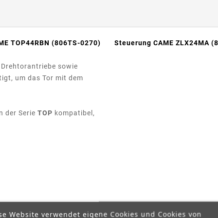
ME TOP44RBN (806TS-0270)
Steuerung CAME ZLX24MA (
 Drehtorantriebe sowie
igt, um das Tor mit dem
n der Serie
TOP
kompatibel,
se Website verwendet eigene Cookies und Cookies von