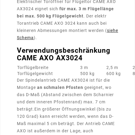
Elektrischer Toröffner für Flügeltor CAME AXO
AX3024 eignet sich
für max. 3 m Flügellänge
bei max. 500 kg Flügelgewicht
. Der elektr
Torantrieb CAME AXO 3024 kann auch bei
kleineren Abmessungen montiert werden (
siehe
Schema
).
Verwendungsbeschränkung
CAME AXO AX3024
Torflügelbreite
3 m
2,5 m
Torflügelgewicht
500 kg
600 kg
8
Der Spindelantrieb CAME AX3024 ist für die
Montage
an schmalen Pfosten
geeignet, wo
das D-Maß (Abstand zwischen dem Scharnier
und dem inneren Pfostenrand) max. 7 cm
beträgt.Ein größerer Öffnungswinkel (bis zu
120 Grad) kann erreicht werden, wenn das D-
Maß maximal 5 cm beträgt. Der Antrieb CAME
AXO ist außerdem in der Lage, auch