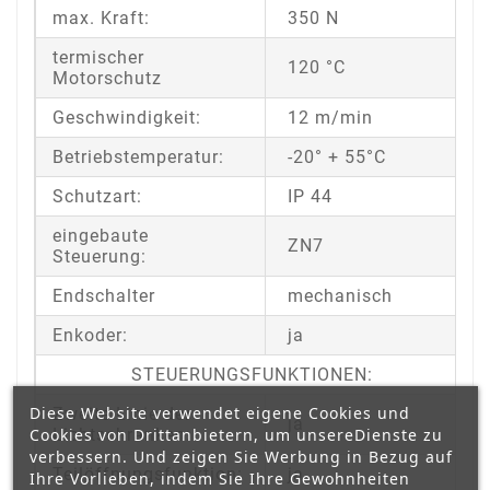
max. Kraft:
350 N
termischer
120 °C
Motorschutz
Geschwindigkeit:
12 m/min
Betriebstemperatur:
-20° + 55°C
Schutzart:
IP 44
eingebaute
ZN7
Steuerung:
Endschalter
mechanisch
Enkoder:
ja
STEUERUNGSFUNKTIONEN:
Diese Website verwendet eigene Cookies und
Zweite Linie der
ja
Cookies von Drittanbietern, um unsereDienste zu
Lichtschranken:
verbessern. Und zeigen Sie Werbung in Bezug auf
Teilöffnungsfunktion:
ja
Ihre Vorlieben, indem Sie Ihre Gewohnheiten