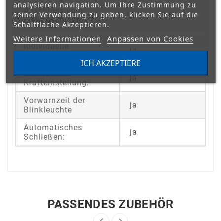
analysieren navigation. Um Ihre Zustimmung zu
Anschluss vom
seiner Verwendung zu geben, klicken Sie auf die
ja
Elektroschloss:
Schaltfläche Akzeptieren.
Weitere Informationen
Anpassen von Cookies
Individuelle
ja
Zeiteinstellung:
ICH AKZEPTIERE
Individuelle
ja
Krafteinstellung:
Vorwarnzeit der
ja
Blinkleuchte
Automatisches
ja
Schließen:
PASSENDES ZUBEHÖR

