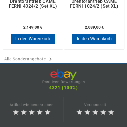
Drehtorantrieb CAME
Drehtorantrieb CAME
FERNI 4024/2 (Set XL)
FERNI 1024/2 (Set XL)
2.149,00 €
2.089,00 €
In den Warenkorb
In den Warenkorb

Alle Sonderangebote
Positiven Bewertungen
4321 (100%)
Artikel wie beschrieben
Versandzeit
star
star
star
star
star
star
star
star
star
star