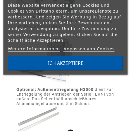
Diese Website verwendet eigene Cookies und
Cookies von Drittanbietern, um unsereDienste zu
verbessern. Und zeigen Sie Werbung in Bezug auf
Mikroschalter.
Mit den Mikroschaltern können
Sie einfach die Endpunkte bei der Öffnung und
Ihre Vorlieben, indem Sie Ihre Gewohnheiten
Schließung einstellen.
analysieren navigation. Um Ihre Zustimmung zu
seiner Verwendung zu geben, klicken Sie auf die
Schaltfläche Akzeptieren.
Weitere Informationen
Anpassen von Cookies
ICH AKZEPTIERE
Optional: Außenentriegelung H3000
dient zur
Entriegelung der Antrieben der Serie FERNI von
außen. Das Set enthält abschließbares
Aluminiumgehäuse und 5 m Schnur.