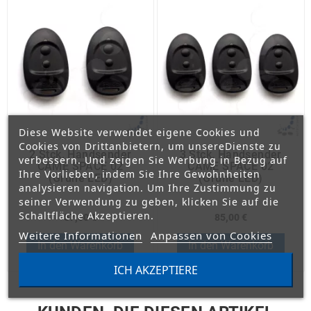
Diese Website verwendet eigene Cookies und
Cookies von Drittanbietern, um unsereDienste zu
2 Stck. Handsender
3 Stck. Handsender
verbessern. Und zeigen Sie Werbung in Bezug auf
CAME SPACE 02
CAME SPACE 02
Ihre Vorlieben, indem Sie Ihre Gewohnheiten
(grüne LED)
(grüne LED)
analysieren navigation. Um Ihre Zustimmung zu
seiner Verwendung zu geben, klicken Sie auf die
Schaltfläche Akzeptieren.
57,00 €
85,00 €
Weitere Informationen
Anpassen von Cookies
In den Warenkorb
In den Warenkorb
ICH AKZEPTIERE