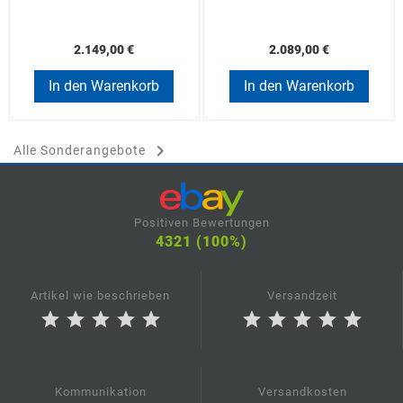
2.149,00 €
2.089,00 €
In den Warenkorb
In den Warenkorb

Alle Sonderangebote
Positiven Bewertungen
4321 (100%)
Artikel wie beschrieben
Versandzeit
star
star
star
star
star
star
star
star
star
star
Kommunikation
Versandkosten