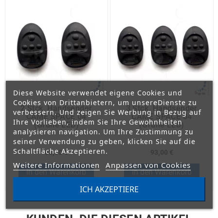
Diese Website verwendet eigene Cookies und
Cookies von Drittanbietern, um unsereDienste zu
2 Stck. Handsender
3 Stck. Handsender
verbessern. Und zeigen Sie Werbung in Bezug auf
CAME SPACE 04
CAME SPACE 04
Ihre Vorlieben, indem Sie Ihre Gewohnheiten
(grüne LED)
(grüne LED)
analysieren navigation. Um Ihre Zustimmung zu
seiner Verwendung zu geben, klicken Sie auf die
Schaltfläche Akzeptieren.
63,00 €
93,00 €
Weitere Informationen
Anpassen von Cookies
In den Warenkorb
In den Warenkorb
ICH AKZEPTIERE