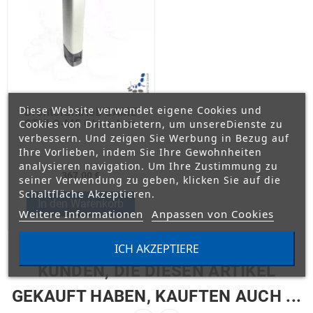
Diese Website verwendet eigene Cookies und
Drehtorantrieb CAME
STYLO-ME Ohne Arm
Cookies von Drittanbietern, um unsereDienste zu
verbessern. Und zeigen Sie Werbung in Bezug auf
Ihre Vorlieben, indem Sie Ihre Gewohnheiten
analysieren navigation. Um Ihre Zustimmung zu
367,00 €
seiner Verwendung zu geben, klicken Sie auf die
Schaltfläche Akzeptieren.
In den Warenkorb
Weitere Informationen
Anpassen von Cookies
ICH AKZEPTIERE
KUNDEN, DIE DIESEN ARTIKEL
GEKAUFT HABEN, KAUFTEN AUCH ...