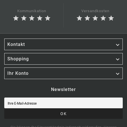
Kommunikation
Versandkosten
star
star
star
star
star
star
star
star
star
star

Kontakt

Shopping

Ihr Konto
Newsletter
OK