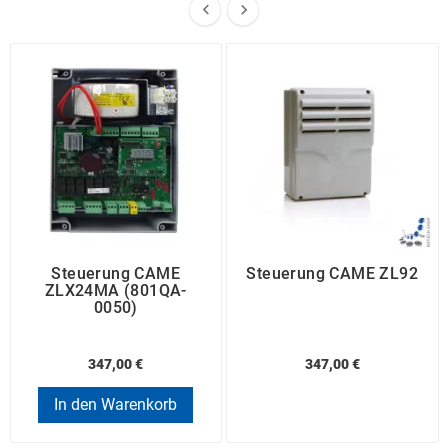


Steuerung CAME
Steuerung CAME ZL92
ZLX24MA (801QA-
0050)
347,00 €
347,00 €
In den Warenkorb