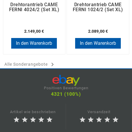
Drehtorantrieb CAME
Drehtorantrieb CAME
FERNI 4024/2 (Set XL)
FERNI 1024/2 (Set XL)
2.149,00 €
2.089,00 €
In den Warenkorb
In den Warenkorb

Alle Sonderangebote
Positiven Bewertungen
4321 (100%)
Artikel wie beschrieben
Versandzeit
star
star
star
star
star
star
star
star
star
star