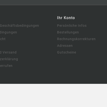
Ihr Konto
 Geschäftsbedingungen
Persönliche Infos
dingungen
Bestellungen
echt
Rechnungskorrekturen
Adressen
d Versand
Gutscheine
zerklärung
derrufen