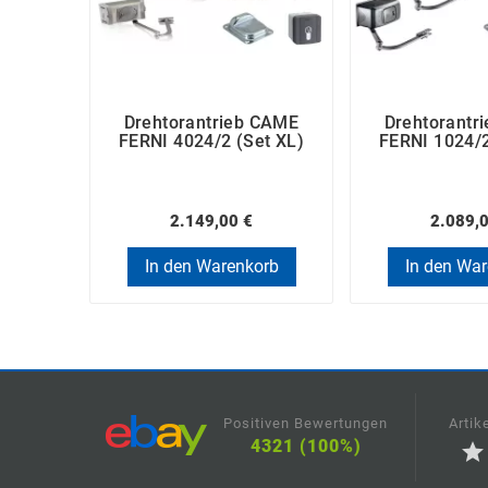
Drehtorantrieb CAME
Drehtorantr
FERNI 4024/2 (Set XL)
FERNI 1024/2
2.149,00 €
2.089,
In den Warenkorb
In den Wa
Positiven Bewertungen
Artik
4321 (100%)
star