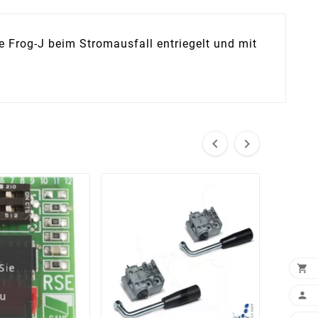
 Frog-J beim Stromausfall entriegelt und mit


Sie

zu
