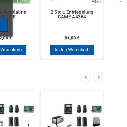

tellenplatine
2 Stck. Entriegelung
Elek
ME RSE
CAME A4364
2,00 €
81,00 €
 Warenkorb
In den Warenkorb
In

