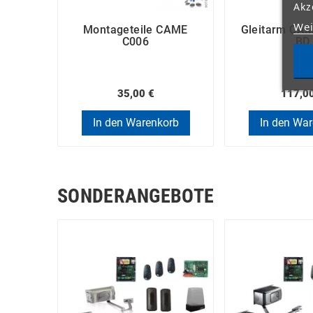
Akz
Wei
Montageteile CAME
Gleitarm CA
C006
BD
35,00 €
117,0
In den Warenkorb
In den Wa
SONDERANGEBOTE