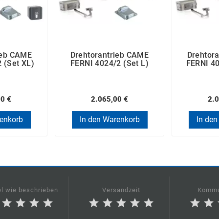
ieb CAME
Drehtorantrieb CAME
Drehtor
 (Set XL)
FERNI 4024/2 (Set L)
FERNI 40
00 €
2.065,00 €
2.0
renkorb
In den Warenkorb
In den
el wie beschrieben
Versandzeit
Kommu
star
star
star
star
star
star
star
star
star
star
star