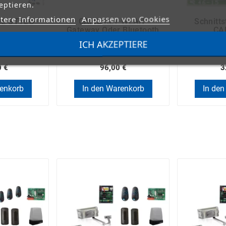
eptieren.
tere Informationen
Anpassen von Cookies
ME STYLO-
CAME KEY WLAN-
Schnitts
Gateway Oder Bluetooth
CA
Schalter (806SA-0140)
ICH AKZEPTIERE
0 €
96,00 €
3
renkorb
In den Warenkorb
In den