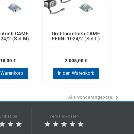
antrieb CAME
Drehtorantrieb CAME
Dreh
24/2 (Set M)
FERNI 1024/2 (Set L)
FAST
18,00 €
2.005,00 €
 Warenkorb
In den Warenkorb
In

Alle Sonderangebote
nikation
Versandkosten
star
star
star
star
star
star
star
star