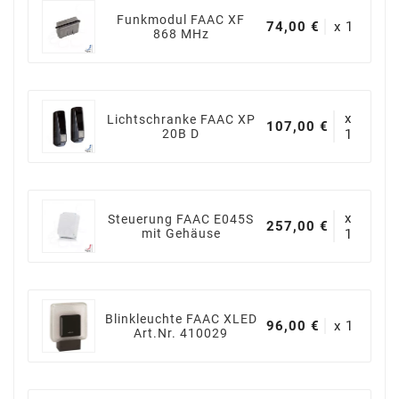
Funkmodul FAAC XF
74,00 €
x 1
868 MHz
x
Lichtschranke FAAC XP
107,00 €
20B D
1
x
Steuerung FAAC E045S
257,00 €
mit Gehäuse
1
Blinkleuchte FAAC XLED
96,00 €
x 1
Art.Nr. 410029