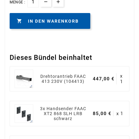
MENGE :

IN DEN WARENKORB
Dieses Bündel beinhaltet
x
Drehtorantrieb FAAC
447,00 €
413 230V (104413)
1
3x Handsender FAAC
85,00 €
x 1
XT2 868 SLH LRB
schwarz