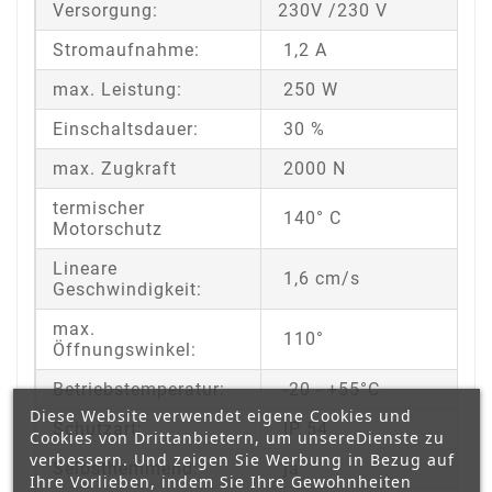
Versorgung:
230V /230 V
Stromaufnahme:
1,2 A
max. Leistung:
250 W
Einschaltsdauer:
30 %
max. Zugkraft
2000 N
termischer
140° C
Motorschutz
Lineare
1,6 cm/s
Geschwindigkeit:
max.
110°
Öffnungswinkel:
Betriebstemperatur:
-20 - +55°C
Diese Website verwendet eigene Cookies und
Schutzart:
IP 54
Cookies von Drittanbietern, um unsereDienste zu
verbessern. Und zeigen Sie Werbung in Bezug auf
Selbsthemmend:
ja
Ihre Vorlieben, indem Sie Ihre Gewohnheiten