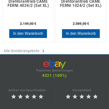
Drehtorantrieb CAME
Drehtorantrieb CAME
FERNI 4024/2 (Set XL)
FERNI 1024/2 (Set XL)
2.149,00 €
2.089,00 €
In den Warenkorb
In den Warenkorb

Alle Sonderangebote
Positiven Bewertungen
4321 (100%)
Artikel wie beschrieben
Versandzeit
star
star
star
star
star
star
star
star
star
star