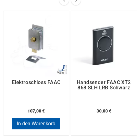


Elektroschloss FAAC
Handsender FAAC XT2
868 SLH LRB Schwarz
107,00 €
30,00 €
In den Warenkorb