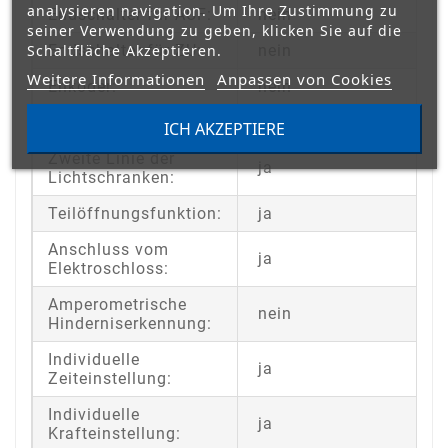
analysieren navigation. Um Ihre Zustimmung zu
Endschalter für AUF:
nein
seiner Verwendung zu geben, klicken Sie auf die
Schaltfläche Akzeptieren.
Endschalter für ZU:
nein
Weitere Informationen
Anpassen von Cookies
Enkoder:
nein
STEUERUNGSFUNKTIONEN:
ICH AKZEPTIERE
Zweite Linie der
ja
Lichtschranken:
Teilöffnungsfunktion:
ja
Anschluss vom
ja
Elektroschloss:
Amperometrische
nein
Hinderniserkennung:
Individuelle
ja
Zeiteinstellung:
Individuelle
ja
Krafteinstellung: