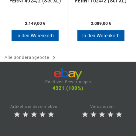
FERNI 4024/2 (Set XL)
FERNI 1024/2 (Set XL)
2.149,00 €
2.089,00 €
In den Warenkorb
In den Warenkorb

Alle Sonderangebote
Positiven Bewertungen
4321 (100%)
Artikel wie beschrieben
Versandzeit
star
star
star
star
star
star
star
star
star
star