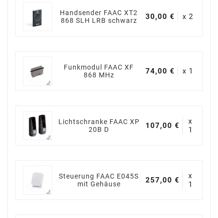
Handsender FAAC XT2
30,00 €
x 2
868 SLH LRB schwarz
Funkmodul FAAC XF
74,00 €
x 1
868 MHz
x
Lichtschranke FAAC XP
107,00 €
20B D
1
x
Steuerung FAAC E045S
257,00 €
mit Gehäuse
1