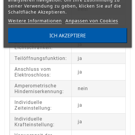
seiner Verwendung zu geben, klicken Sie auf die
Endschalter für ZU:
nein
Schaltfläche Akzeptieren.
Enkoder:
nein
Weitere Informationen
Anpassen von Cookies
STEUERUNGSFUNKTIONEN:
ICH AKZEPTIERE
Zweite Linie der
ja
Lichtschranken:
Teilöffnungsfunktion:
ja
Anschluss vom
ja
Elektroschloss:
Amperometrische
nein
Hinderniserkennung:
Individuelle
ja
Zeiteinstellung:
Individuelle
ja
Krafteinstellung: