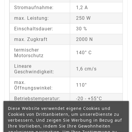
Stromaufnahme:
1,2 A
max. Leistung:
250 W
Einschaltsdauer:
30 %
max. Zugkraft
2000 N
termischer
140° C
Motorschutz
Lineare
1,6 cm/s
Geschwindigkeit:
max.
110°
Öffnungswinkel:
Betriebstemperatur:
-20 - +55°C
Diese Website verwendet eigene Cookies und
Schutzart:
IP 54
Cookies von Drittanbietern, um unsereDienste zu
Selbsthemmend:
ja
verbessern. Und zeigen Sie Werbung in Bezug auf
Ihre Vorlieben, indem Sie Ihre Gewohnheiten
Endschalter für AUF:
nein
analysieren navigation. Um Ihre Zustimmung zu