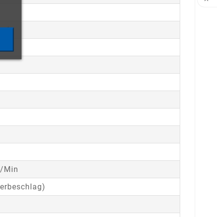

isch
n/Min
derbeschlag)