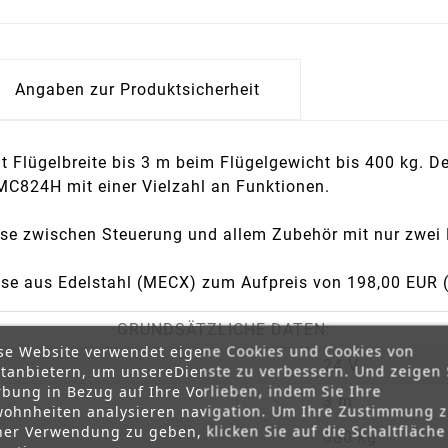
Angaben zur Produktsicherheit
 Flügelbreite bis 3 m beim Flügelgewicht bis 400 kg. Der
 MC824H mit einer Vielzahl an Funktionen.
e zwischen Steuerung und allem Zubehör mit nur zwei 
use aus Edelstahl (MECX) zum Aufpreis von 198,00 EUR (i
GRUNDSÄTZLICHE DATEN:
se Website verwendet eigene Cookies und Cookies von
24 V
ttanbietern, um unsereDienste zu verbessern. Und zeigen 
bung in Bezug auf Ihre Vorlieben, indem Sie Ihre
3 m
ohnheiten analysieren navigation. Um Ihre Zustimmung 
ner Verwendung zu geben, klicken Sie auf die Schaltfläche
600 kg