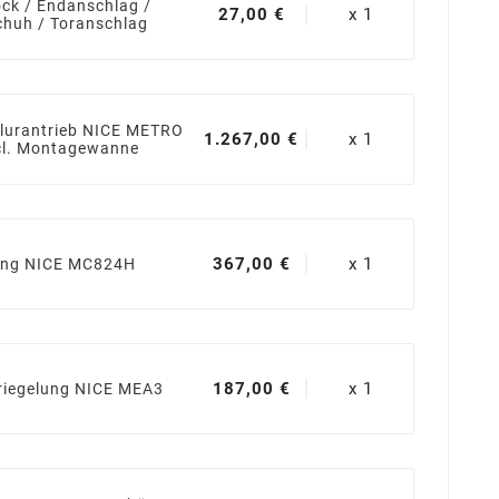
ck / Endanschlag /
27,00 €
x 1
chuh / Toranschlag
flurantrieb NICE METRO
1.267,00 €
x 1
cl. Montagewanne
367,00 €
x 1
ung NICE MC824H
187,00 €
x 1
triegelung NICE MEA3