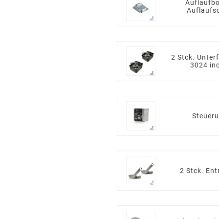
Auflaufbo
Auflaufs
2 Stck. Unter
3024 in
Steuer
2 Stck. En