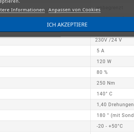
eptieren.
unbegrenzt
tere Informationen
Anpassen von Cookies
elektromechan
ICH AKZEPTIERE
TECHNISCHE ANTRIEBSDATEN:
230V /24 V
5 A
120 W
80 %
250 Nm
140° C
1,40 Drehunge
180 ° (mit Son
-20 - +50°C