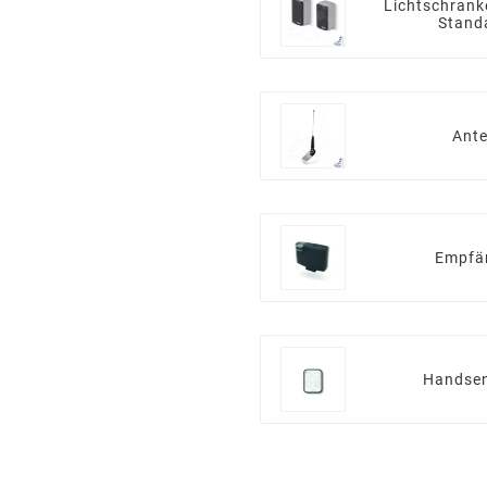
Lichtschran
Stand
Ant
Empfä
Handsen