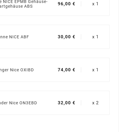
ke NICE EPMB Gehäuse-
96,00 €
x 1
artgehäuse ABS
30,00 €
x 1
enne NICE ABF
74,00 €
x 1
nger Nice OXIBD
32,00 €
x 2
der Nice ON3EBD