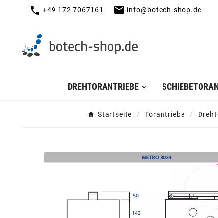
mail
call
+49 172 7067161
info@botech-shop.de
DREHTORANTRIEBE
SCHIEBETORAN
Startseite
Torantriebe
Dreht