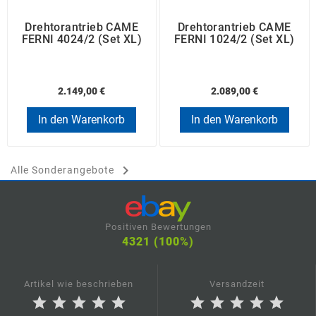
Drehtorantrieb CAME
Drehtorantrieb CAME
FERNI 4024/2 (Set XL)
FERNI 1024/2 (Set XL)
2.149,00 €
2.089,00 €
In den Warenkorb
In den Warenkorb

Alle Sonderangebote
Positiven Bewertungen
4321 (100%)
Artikel wie beschrieben
Versandzeit
star
star
star
star
star
star
star
star
star
star