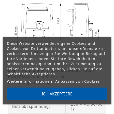
Diese Website verwendet eigene Cookies und
Cookies von Drittanbietern, um unsereDienste zu
verbessern. Und zeigen Sie Werbung in Bezug auf
Ihre Vorlieben, indem Sie Ihre Gewohnheiten
analysieren navigation. Um Ihre Zustimmung zu
seiner Verwendung zu geben, klicken Sie auf die
Mehr Informationen über das Modell CAME
Schaltfläche Akzeptieren.
BKS12AGS finden Sie in der
Weitere Informationen
Anpassen von Cookies
Bedienungsanleitung.
ICH AKZEPTIERE
GRUNDSÄTZLICHE DATEN:
230 V AC 50/60
Betriebsspannung:
Hz