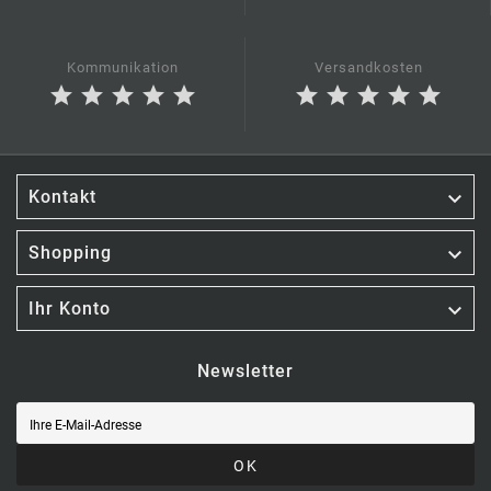
Kommunikation
Versandkosten
star
star
star
star
star
star
star
star
star
star

Kontakt

Shopping

Ihr Konto
Newsletter
OK