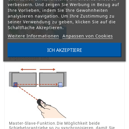
verbessern. Und zeigen Sie Werbung in Bezug auf
Ihre Vorlieben, indem Sie Ihre Gewohnheiten
analysieren navigation. Um Ihre Zustimmung zu
seiner Verwendung zu geben, klicken Sie auf die
Schaltfläche Akzeptieren.
Weitere Informationen
Anpassen von Cookies
Autodiagnose. Vor jeder Öffnung und Schließung
führt die integrierte Steuerung eine Störungsdiagnose
ICH AKZEPTIERE
aller Geräten durch, die an die Steuerung
angeschlossen sind.
Master-Slave-Funktion.Die Möglichkeit beide
Schiebetorantriebe so zu synchronisieren, damit Sie