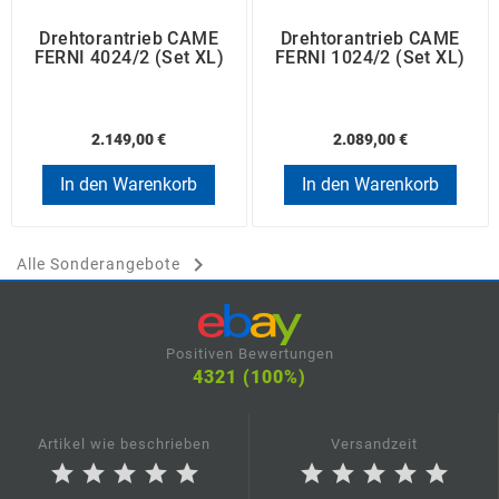
Drehtorantrieb CAME
Drehtorantrieb CAME
FERNI 4024/2 (Set XL)
FERNI 1024/2 (Set XL)
2.149,00 €
2.089,00 €
In den Warenkorb
In den Warenkorb

Alle Sonderangebote
Positiven Bewertungen
4321 (100%)
Artikel wie beschrieben
Versandzeit
star
star
star
star
star
star
star
star
star
star