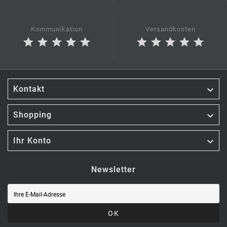
Kommunikation
Versandkosten
star
star
star
star
star
star
star
star
star
star

Kontakt

Shopping

Ihr Konto
Newsletter
OK