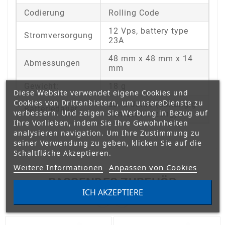
Codierung
Rolling Code
12 Vps, battery type
Stromversorgung
23A
48 mm x 48 mm x 14
Abmessungen
mm
Gewicht:
18 g
Diese Website verwendet eigene Cookies und
Cookies von Drittanbietern, um unsereDienste zu
ca. 2 Jahre (abhängig
Batteriedauer
verbessern. Und zeigen Sie Werbung in Bezug auf
von der Nutzung)
Ihre Vorlieben, indem Sie Ihre Gewohnheiten
analysieren navigation. Um Ihre Zustimmung zu
seiner Verwendung zu geben, klicken Sie auf die
Schaltfläche Akzeptieren.
Weitere Informationen
Anpassen von Cookies
PASSENDES ZUBEHÖR
ICH AKZEPTIERE

