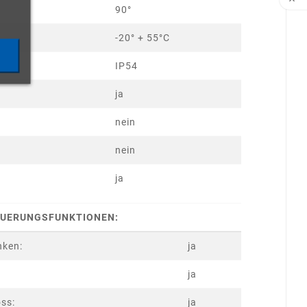

90°
-20° + 55°C
IP54
ja
nein
nein
ja
UERUNGSFUNKTIONEN:
nken:
ja
ja
ss:
ja