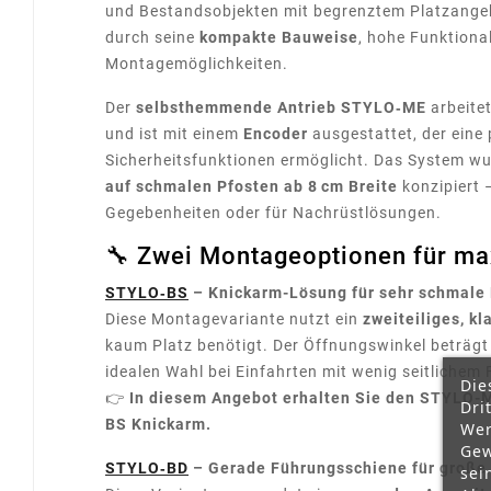
und Bestandsobjekten mit begrenztem Platzangeb
durch seine
kompakte Bauweise
, hohe Funktional
Montagemöglichkeiten.
Der
selbsthemmende Antrieb STYLO‑ME
arbeite
und ist mit einem
Encoder
ausgestattet, der eine
Sicherheitsfunktionen ermöglicht. Das System wur
auf schmalen Pfosten ab 8 cm Breite
konzipiert 
Gegebenheiten oder für Nachrüstlösungen.
🔧 Zwei Montageoptionen für max
STYLO‑BS
– Knickarm-Lösung für sehr schmale
Diese Montagevariante nutzt ein
zweiteiliges, k
kaum Platz benötigt. Der Öffnungswinkel beträgt
idealen Wahl bei Einfahrten mit wenig seitlichem
Die
👉
In diesem Angebot erhalten Sie den STYLO-M
Dri
BS Knickarm.
Wer
Gew
STYLO‑BD
– Gerade Führungsschiene für große
sei