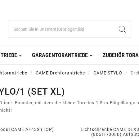
TRIEBE
GARAGENTORANTRIEBE
ZUBEHÖR TORA
htorantriebe
CAME Drehtorantriebe
CAME STYLO
Dre
LO/1 (SET XL)
ncl. Encoder, mit dem die kleine Tore bis 1,8 m Flügellänge
nicht!
odul CAME AF43S (TOP)
Lichtschranke CAME DLX
(806TF-0080) Aufput