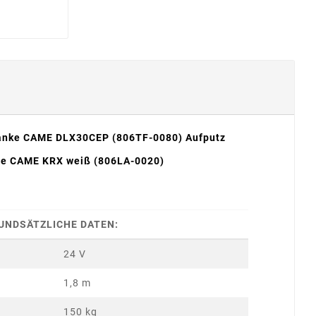
anke CAME DLX30CEP (806TF-0080) Aufputz
te CAME KRX weiß (806LA-0020)
UNDSÄTZLICHE DATEN:
24 V
1,8 m
150 kg