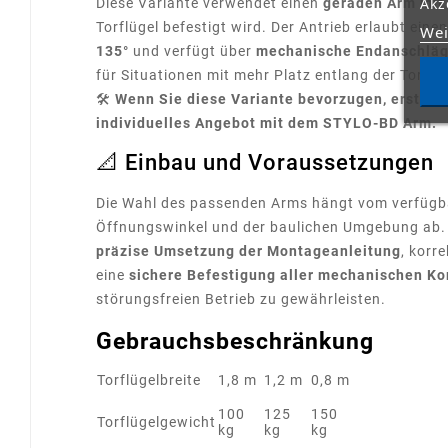
Akz
Diese Variante verwendet einen
geraden Arm mit 
Torflügel befestigt wird. Der Antrieb erlaubt eine
Wei
135°
und verfügt über
mechanische Endanschlä
für Situationen mit mehr Platz entlang der Toröf
🛠️
Wenn Sie diese Variante bevorzugen, erstelle
individuelles Angebot mit dem STYLO-BD Arm.
📐 Einbau und Voraussetzungen
Die Wahl des passenden Arms hängt vom verfügb
Öffnungswinkel und der baulichen Umgebung ab.
präzise Umsetzung der Montageanleitung
, korr
eine
sichere Befestigung aller mechanischen 
störungsfreien Betrieb zu gewährleisten.
Gebrauchsbeschränkung
Torflügelbreite
1,8 m
1,2 m
0,8 m
100
125
150
Torflügelgewicht
kg
kg
kg