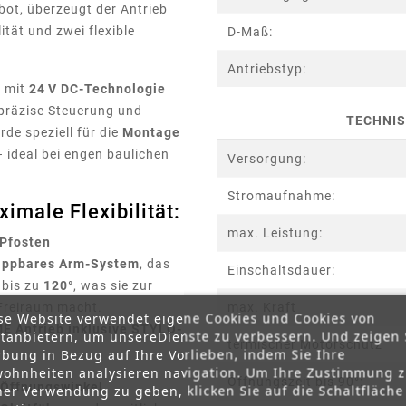
ot, überzeugt der Antrieb
ität und zwei flexible
D-Maß:
Antriebstyp:
t mit
24 V DC-Technologie
 präzise Steuerung und
TECHNIS
de speziell für die
Montage
– ideal bei engen baulichen
Versorgung:
Stromaufnahme:
imale Flexibilität:
max. Leistung:
 Pfosten
lappbares Arm-System
, das
Einschaltsdauer:
 bis zu
120°
, was sie zur
 Freiraum macht.
max. Kraft
se Website verwendet eigene Cookies und Cookies von
E Antrieb inklusive STYLO-
ttanbietern, um unsereDienste zu verbessern. Und zeigen 
termischer Motorschutz
bung in Bezug auf Ihre Vorlieben, indem Sie Ihre
ohnheiten analysieren navigation. Um Ihre Zustimmung 
Öffnungszeit bis 90°:
 Öffnungswinkel
ner Verwendung zu geben, klicken Sie auf die Schaltfläche