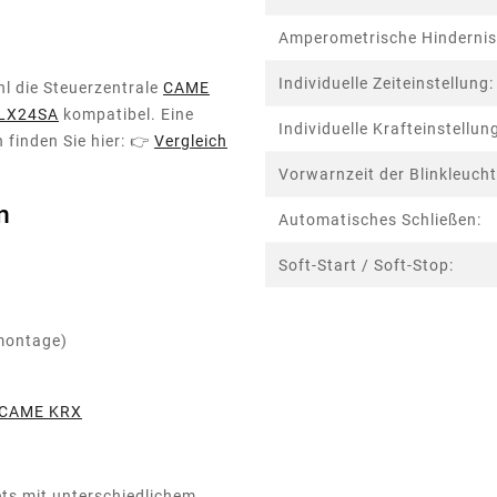
Amperometrische Hinderni
Individuelle Zeiteinstellung:
l die Steuerzentrale
CAME
LX24SA
kompatibel. Eine
Individuelle Krafteinstellun
 finden Sie hier: 👉
Vergleich
Vorwarnzeit der Blinkleuch
n
Automatisches Schließen:
Soft-Start / Soft-Stop:
montage)
CAME KRX
ets mit unterschiedlichem