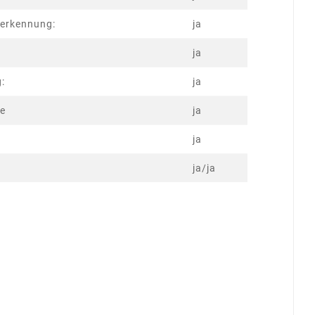
serkennung:
ja
ja
g:
ja
te
ja
ja
ja/ja