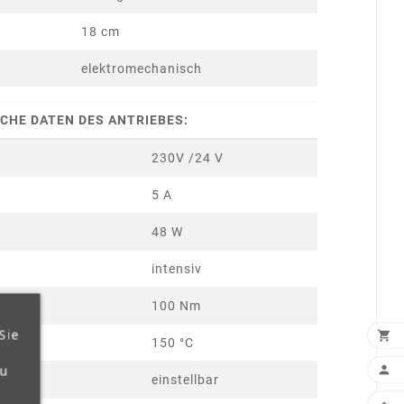
18 cm
elektromechanisch
CHE DATEN DES ANTRIEBES:
230V /24 V
5 A
48 W
intensiv
100 Nm
Sie

150 °C
zu

einstellbar