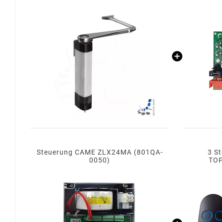
Steuerung CAME ZLX24MA (801QA-
3 S
0050)
TOP