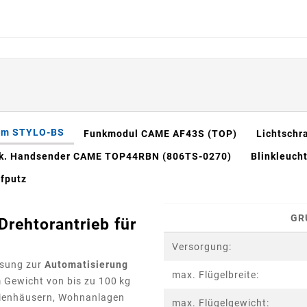
arm STYLO-BS
Funkmodul CAME AF43S (TOP)
Lichtschr
ck. Handsender CAME TOP44RBN (806TS-0270)
Blinkleuch
fputz
GR
ehtorantrieb für
Versorgung:
ösung zur
Automatisierung
max. Flügelbreite:
 Gewicht von bis zu 100 kg
ilienhäusern, Wohnanlagen
max. Flügelgewicht: