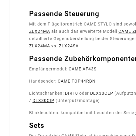
Passende Steuerung
Mit dem Flügeltorantrieb CAME STYLO sind sowoh
ZLX24MA
als auch das erweiterte Modell
CAME Z
detaillierte Gegenüberstellung beider Steuerungen
ZLX24MA vs. ZLX24SA
Passende Zubehörkomponente
Empfängermodul:
CAME AF43S
Handsender:
CAME TOP44RBN
Lichtschranken:
DIR10
oder
DLX30CEP
(Aufputz
/
DLX30CIP
(Unterputzmontage)
Blinkleuchten: kompatibel mit Leuchten der Serie
Sets
Der Torantrieb CAME Stylo ist in verschiedenen S