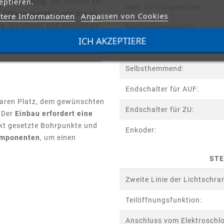
eptieren.
Gleitführung
, der seitlich am
max. Öffnungswinkel:
n
Öffnungswinkel von bis zu
tere Informationen
Anpassen von Cookies
ge
. Sie eignet sich besonders
Betriebstemperatur:
fnung.
ICH AKZEPTIERE
Schutzart:
n wir Ihnen gerne ein
Selbsthemmend:
Endschalter für AUF:
aren Platz, dem gewünschten
Endschalter für ZU:
 Der
Einbau erfordert eine
ekt gesetzte Bohrpunkte und
Enkoder:
Komponenten
, um einen
STE
Zweite Linie der Lichtschra
Teilöffnungsfunktion:
Anschluss vom Elektroschlo