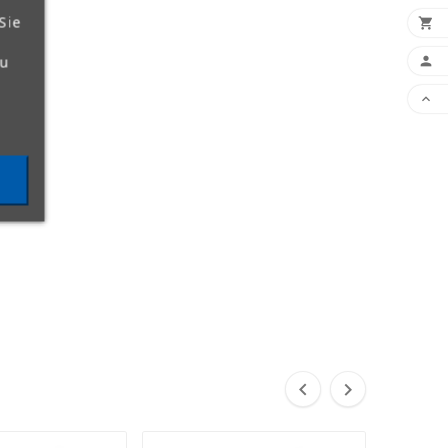
Sie

zu



