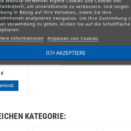
se Website verwendet eigene Cookies und Cookies von
ttanbietern, um unsereDienste zu verbessern. Und zeigen 
bung in Bezug auf Ihre Vorlieben, indem Sie Ihre
ohnheiten analysieren navigation. Um Ihre Zustimmung 
ner Verwendung zu geben, klicken Sie auf die Schaltfläche
eptieren.
tere Informationen
Anpassen von Cookies
AME AF43S
)
ICH AKZEPTIERE
 €
renkorb
EICHEN KATEGORIE: