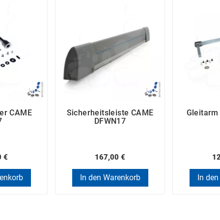
ter CAME
Sicherheitsleiste CAME
Gleitar
7
DFWN17
0 €
167,00 €
12
renkorb
In den Warenkorb
In den