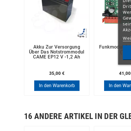
Die
Dri
Wer
Gew
sei
Akz
Wei
Akku Zur Versorgung
Funkmodul C
Über Das Notstrommodul
(TOP
CAME EP12 V -1,2 Ah
35,00 €
41,00
In den Warenkorb
In den Wa
16 ANDERE ARTIKEL IN DER GL