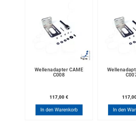
Wellenadapter CAME
Wellenadap
C008
C00
117,00 €
117,0
In den Warenkorb
In den Wa