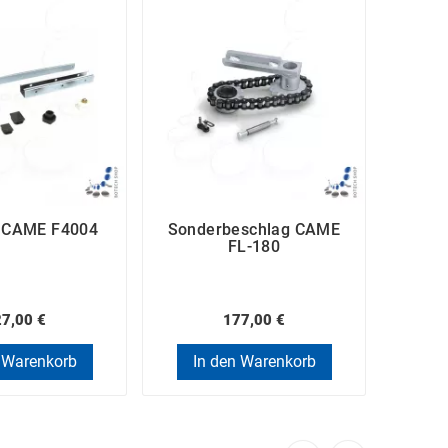
m CAME F4004
Sonderbeschlag CAME
Ent
FL-180
7,00 €
177,00 €
 Warenkorb
In den Warenkorb
In