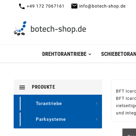
mail
call
+49 172 7067161
info@botech-shop.de
DREHTORANTRIEBE
SCHIEBETORAN

PRODUKTE
BFT Icaro
BFT Icaro
Torantriebe

vielseiti
und integ
Parksysteme
