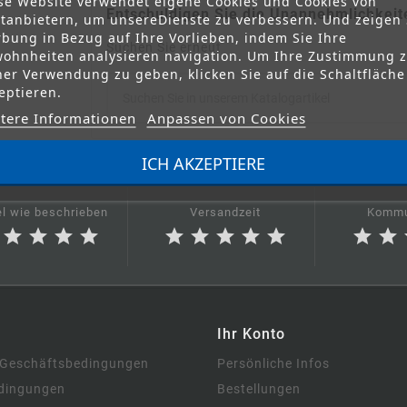
se Website verwendet eigene Cookies und Cookies von
Entschuldigen Sie die Unannehmlichkeit
ttanbietern, um unsereDienste zu verbessern. Und zeigen 
bung in Bezug auf Ihre Vorlieben, indem Sie Ihre
Suchen Sie erneut
ohnheiten analysieren navigation. Um Ihre Zustimmung 
ner Verwendung zu geben, klicken Sie auf die Schaltfläche
eptieren.
tere Informationen
Anpassen von Cookies
ICH AKZEPTIERE
el wie beschrieben
Versandzeit
Kommu
star
star
star
star
star
star
star
star
star
star
star
Ihr Konto
 Geschäftsbedingungen
Persönliche Infos
dingungen
Bestellungen