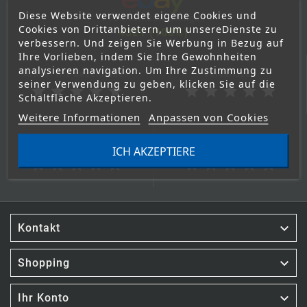
Diese Website verwendet eigene Cookies und
Positiven Bewertungen
Cookies von Drittanbietern, um unsereDienste zu
4321 (100%)
verbessern. Und zeigen Sie Werbung in Bezug auf
Ihre Vorlieben, indem Sie Ihre Gewohnheiten
analysieren navigation. Um Ihre Zustimmung zu
Artikel wie beschrieben
Versandzeit
seiner Verwendung zu geben, klicken Sie auf die
star
star
star
star
star
star
star
star
star
star
Schaltfläche Akzeptieren.
Weitere Informationen
Anpassen von Cookies
Kommunikation
Versandkosten
ICH AKZEPTIERE
star
star
star
star
star
star
star
star
star
star

Kontakt

Shopping

Ihr Konto