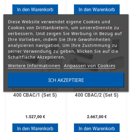
Lichtschranken, Handsender und Empfänger, die mit
In den Warenkorb
In den Warenkorb
der Frequenz 868,35 MHz arbeiten.Diese Antriebe
arbeiten sehr effizient und bewegen das Tor mit einer
Diese Website verwendet eigene Cookies und
Geschwindigkeit von bis zu 18 Metern pro Minute, d.
Cookies von Drittanbietern, um unsereDienste zu
H. bei maximaler Geschwindigkeit sind sie 50%
Artikelbündel
Artikelbündel
verbessern. Und zeigen Sie Werbung in Bezug auf
schneller als die Antriebe von anderen Herstellern.
Ihre Vorlieben, indem Sie Ihre Gewohnheiten
analysieren navigation. Um Ihre Zustimmung zu
seiner Verwendung zu geben, klicken Sie auf die
Schaltfläche Akzeptieren.
Weitere Informationen
Anpassen von Cookies
ICH AKZEPTIERE
Drehtorantrieb FAAC
Drehtorantrieb FAAC
400 CBAC/1 (Set S)
400 CBAC/2 (Set S)
1.527,00 €
2.667,00 €
In den Warenkorb
In den Warenkorb