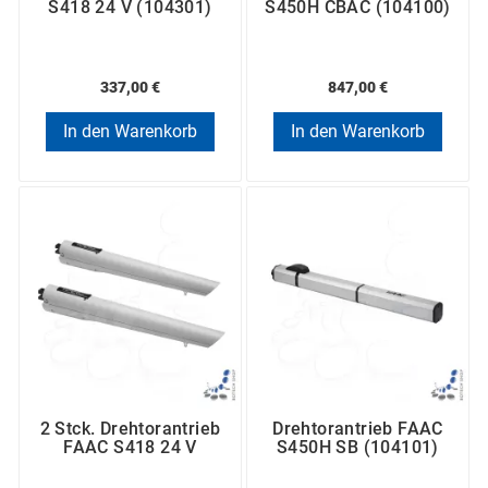
S418 24 V (104301)
S450H CBAC (104100)
zum Austausch, aber auch Komplettsets, die zum
günstigen Preis angeboten werden. Wir bieten Sets in
Größen S,M,L, XL.
337,00 €
847,00 €
Hersteller von den Torantrieben wie FAAC schlagen
alle Einzelantriebe für automatische Tore als Starter-
In den Warenkorb
In den Warenkorb
Kits mit Zubehör vot. So ein Set enthält alle
notwendigen Komponenten. Die Torantriebe FAAC
bedeuten hohe Qualität, einwandfreie Arbeit, sichere
Verwendung und gleichzeitig eine kostengünstige
Lösung. Firma FAAC garantiert einen fachlichen
Kundendienst, Antriebe zu günstigen Preisen sowie
die Ersatzteile und das Service. Mit jedem Produkt
bekommen Sie ein deutschsprachige Anleitung sowie
2 Jahre Garantie.
Ein Bespielset mit den Torantrieben FAAC enthält:
Antrieb, Steuerung (eingebaut oder separat),
2 Stck. Drehtorantrieb
Drehtorantrieb FAAC
Fotozellen, Handsender und Empfänger, die mit der
FAAC S418 24 V
S450H SB (104101)
Frequenz 868,35 MHz betrieben werden. Zur