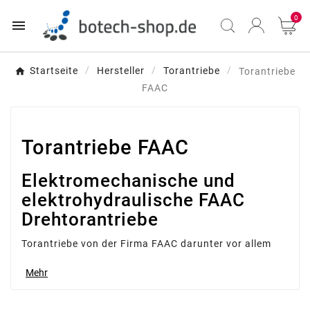
0

Startseite
Hersteller
Torantriebe
Torantriebe
FAAC
Torantriebe FAAC
Elektromechanische und
elektrohydraulische FAAC
Drehtorantriebe
Torantriebe von der Firma FAAC darunter vor allem
elektrohydraulische Drehtorantriebe
sind weltweit
Mehr
anerkannt. Die Firma FAAC ist der zweite, größte
Herrsteller von
elektrischen Toröffner
in Europa. Die
Drehtorantriebe der Firma FAAC zeichnen sich durch